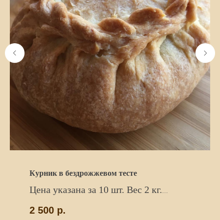
Курник в бездрожжевом тесте
Цена указана за 10 шт. Вес 2 кг.
Состав
теста
: песочное
2 500
р.
Состав начинки
: курин.филе,