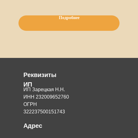
картофель, лук, приправы.
Подробнее
Важно!!!
Всю продукцию делаем по
предзаказу, заказы принимаем за
сутки.
Реквизиты
ИП
ИП Зарецкая Н.Н.
ИНН 232009652760
ОГРН
322237500151743
Адрес