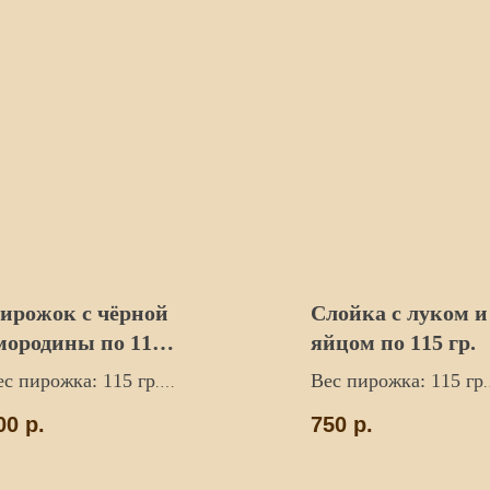
ирожок с чёрной
Слойка с луком и
мородины по 115
яйцом по 115 гр.
р.
ес пирожка: 115 гр
Вес пирожка: 115 гр
.
.
Цена указана за 5ш
на указана за 5 штук.
00
р.
750
р.