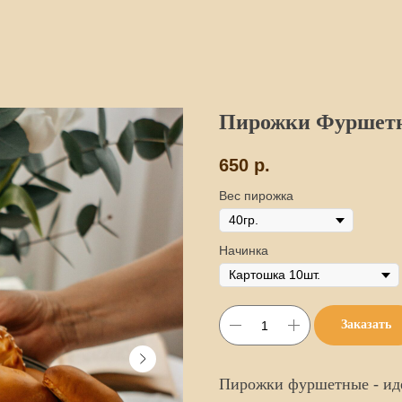
Пирожки Фуршетны
650
р.
Вес пирожка
Начинка
Заказать
Пирожки фуршетные - иде