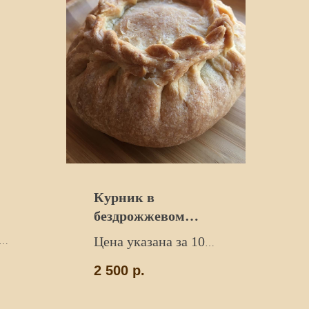
Курник в
бездрожжевом
тесте
Цена указана за 10
т.
шт. Вес 2 кг.
2 500
р.
Состав
теста
:
песочное