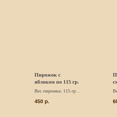
Пирожок с
П
яблоком по 115 гр.
с
г
Вес пирожка: 115 гр
В
.
Цена указана за 5шт.
Це
450
р.
6